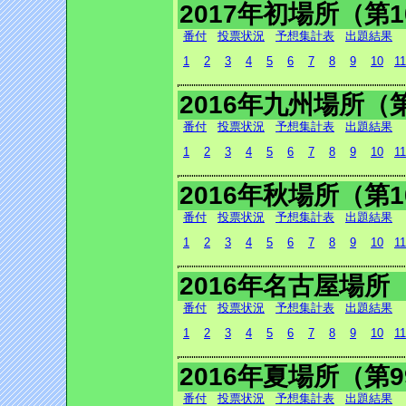
2017年初場所（第1
番付
投票状況
予想集計表
出題結果
1
2
3
4
5
6
7
8
9
10
11
2016年九州場所（
番付
投票状況
予想集計表
出題結果
1
2
3
4
5
6
7
8
9
10
11
2016年秋場所（第1
番付
投票状況
予想集計表
出題結果
1
2
3
4
5
6
7
8
9
10
11
2016年名古屋場所
番付
投票状況
予想集計表
出題結果
1
2
3
4
5
6
7
8
9
10
11
2016年夏場所（第
番付
投票状況
予想集計表
出題結果