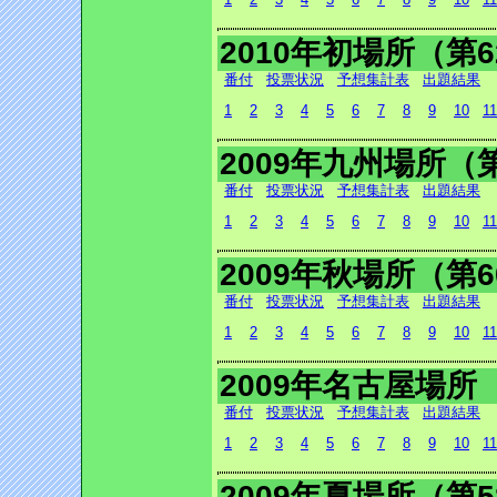
2010年初場所（第
番付
投票状況
予想集計表
出題結果
1
2
3
4
5
6
7
8
9
10
11
2009年九州場所（
番付
投票状況
予想集計表
出題結果
1
2
3
4
5
6
7
8
9
10
11
2009年秋場所（第
番付
投票状況
予想集計表
出題結果
1
2
3
4
5
6
7
8
9
10
11
2009年名古屋場所
番付
投票状況
予想集計表
出題結果
1
2
3
4
5
6
7
8
9
10
11
2009年夏場所（第