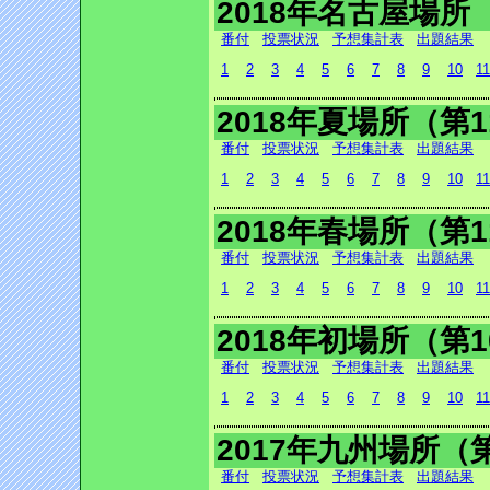
2018年名古屋場所
番付
投票状況
予想集計表
出題結果
1
2
3
4
5
6
7
8
9
10
11
2018年夏場所（第1
番付
投票状況
予想集計表
出題結果
1
2
3
4
5
6
7
8
9
10
11
2018年春場所（第1
番付
投票状況
予想集計表
出題結果
1
2
3
4
5
6
7
8
9
10
11
2018年初場所（第1
番付
投票状況
予想集計表
出題結果
1
2
3
4
5
6
7
8
9
10
11
2017年九州場所（
番付
投票状況
予想集計表
出題結果