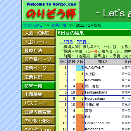
大会HOME
>>
結果一覧
>> 2022年1月場所
6日目の結果
←5日目
｜
7日目→
「横綱大関に勝ち星のない日」は「ある
「横綱－平幕」は
平幕
が勝ちました。的
「前頭１（若隆景、霧馬山）－宇良（東
順位
前日
各段
四股名
番
1
1
1
WAKATAKE
東幕下
2
1
1
大上段
西十両
3
3
2
Kaiowaka
東十両
4
4
1
関 春秋
西前頭
5
19
2
Frinkanohana
西前頭
5
9
3
Netsuzakura
東十両
7
10
3
長州由紀
西横綱
8
14
4
萩原
西十両
9
6
4
Bill
西前頭
10
12
5
Ganzohnesushi
西前頭
10
8
5
Kotononami
西前頭