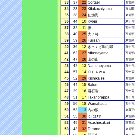
33
37
22
Oortael
西前頭
34
23
23
Kitakachiyama
東大関
35
38
24
仙漁海
東前頭
36
44
10
Kyoju
東十両
37
32
11
雅
西十両
38
40
25
大ノ将
西前頭
39
59
26
Fujisan
東前頭
40
36
12
きっくざ勘九郎
東十両
41
62
27
Athenayama
西前頭
42
47
28
山の山
西前頭
43
42
13
Nantonoyama
東十両
44
57
14
ＯＧＡＷＡ
西十両
45
52
29
Kishikaisei
西前頭
46
44
15
Balon
東十両
47
29
16
岩石岩
西十両
48
51
17
Takanorappa
西十両
49
56
18
Wamahada
西十両
50
53
3
内の浪
東幕下
51
55
30
くにびき
東前頭
52
49
31
Asashosakari
東前頭
53
43
32
Terarno
東前頭