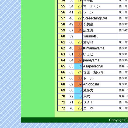
54
58
19
琴平山
東十両
55
54
20
マーチャン
西十両
56
41
21
レーン
東十両
57
46
22
ScreechingOwl
西十両
58
49
33
予想皇
西前頭
59
67
34
広之海
西小結
60
39
Yarimotsu
61
60
23
鷲が嶺
東十両
62
48
35
Kintamayama
西前頭
63
61
36
いえピー
東前頭
64
64
37
joaoiyama
西前頭
65
65
4
Asapedroryu
西幕下
66
63
24
菅原 勲っち
西十両
67
66
38
トール
西前頭
68
69
39
Anjoboshi
東前頭
69
68
5
滅多力
西幕下
70
72
6
馬六
東幕下
71
71
25
ＤＡＩ
西十両
72
70
26
エーヴ
東十両
Copyright(C)