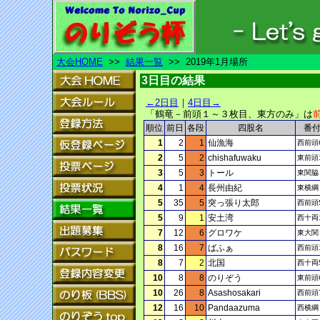
大会HOME
>>
結果一覧
>> 2019年1月場所
3日目の結果
←2日目
｜
4日目→
「鶴竜－前頭１～３枚目、東方のみ」は
順位
前日
各段
四股名
番
1
2
1
仙漁海
西前頭
2
5
2
chishafuwaku
東前頭
3
5
3
トール
東関脇
4
1
4
長州由紀
東横綱
5
35
5
突っ張り太郎
西前頭
5
9
1
安土湾
西十両
7
12
6
グロワケ
東大関
8
16
7
ばふぁ
西前頭
8
7
2
北国
西十両
10
8
8
のりぞう
東前頭
10
26
8
Asashosakari
西前頭
12
16
10
Pandaazuma
西横綱