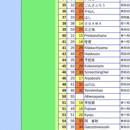
35
32
22
ごんざぶろう
西前頭
36
45
23
やねん
東前頭
37
33
24
はし
西関脇
38
38
14
ＯＧＡＷＡ
西十両
39
59
25
広之海
東前頭
40
31
15
Frinkanohana
東十両
41
26
16
怪黄
東十両
41
26
26
Kitakachiyama
東前頭
43
48
27
Haidouzo
西前頭
44
35
28
予想皇
東前頭
45
63
29
Kotononami
西前頭
46
38
30
ScreechingOwl
西前頭
46
20
17
Anjoboshi
東十両
48
41
31
山の山
西前頭
49
46
32
Tenshinhan
西前頭
50
55
Athenayama
51
50
18
琴筑紫
東十両
51
49
18
Fujisan
西十両
53
51
20
Kyoju
東十両
54
56
33
関 春秋
東前頭
55
35
34
Ganzohnesushi
東前頭