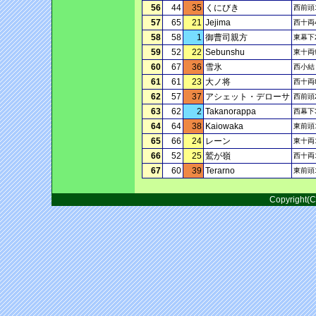
56
44
35
くにびき
西前頭
57
65
21
Jejima
西十両
58
58
1
御曹司親方
東幕下
59
52
22
Sebunshu
東十両
60
67
36
雪氷
西小結
61
61
23
大ノ将
西十両
62
57
37
アシェット・デローサ
西前頭
63
62
2
Takanorappa
西幕下
64
64
38
Kaiowaka
東前頭
65
66
24
レーン
東十両
66
52
25
鷲が嶺
西十両
67
60
39
Terarno
東前頭
Copyright(C)