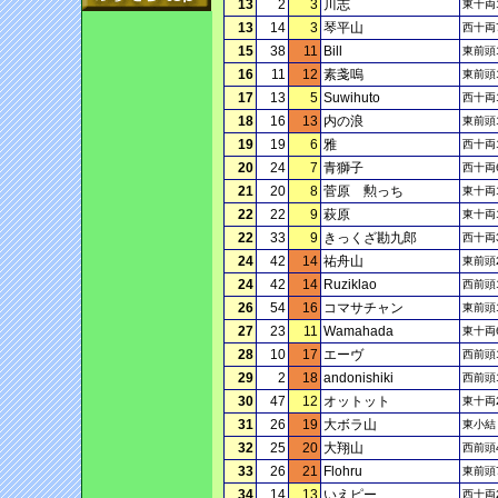
13
2
3
川志
東十両
13
14
3
琴平山
西十両
15
38
11
Bill
東前頭
16
11
12
素戔嗚
東前頭
17
13
5
Suwihuto
西十両
18
16
13
内の浪
東前頭
19
19
6
雅
西十両
20
24
7
青獅子
西十両
21
20
8
菅原 勲っち
東十両
22
22
9
萩原
東十両
22
33
9
きっくざ勘九郎
西十両
24
42
14
祐舟山
東前頭
24
42
14
Ruziklao
西前頭
26
54
16
コマサチャン
東前頭
27
23
11
Wamahada
東十両
28
10
17
エーヴ
西前頭
29
2
18
andonishiki
西前頭
30
47
12
オットット
東十両
31
26
19
大ボラ山
東小結
32
25
20
大翔山
西前頭
33
26
21
Flohru
東前頭
34
14
13
いえピー
西十両