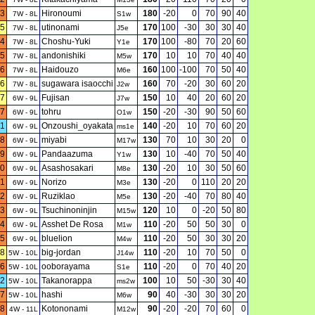
3
Hironoumi
180
-20
0
70
90
40
7W - 8L
S1w
5
utinonami
170
100
-30
30
30
40
7W - 8L
J5e
4
Choshu-Yuki
170
100
-80
70
20
60
7W - 8L
Y1e
5
andonishiki
170
10
10
70
40
40
7W - 8L
M5w
6
Haidouzo
160
100
-100
70
50
40
7W - 8L
M6e
6
sugawara isaocchi
160
70
-20
30
60
20
7W - 8L
J2w
7
Fujisan
150
10
40
20
60
20
6W - 9L
J7w
7
tohru
150
-20
-30
90
50
60
6W - 9L
O1w
1
Onzoushi_oyakata
140
-20
10
70
60
20
6W - 9L
ms1e
8
miyabi
130
70
10
30
20
0
6W - 9L
M17w
9
Pandaazuma
130
10
-40
70
50
40
6W - 9L
Y1w
0
Asashosakari
130
-20
10
30
50
60
6W - 9L
M8e
1
Norizo
130
-20
0
110
20
20
6W - 9L
M3e
2
Ruziklao
130
-20
-40
70
80
40
6W - 9L
M5e
3
Tsuchinoninjin
120
10
0
-20
50
80
6W - 9L
M15w
4
Asshet De Rosa
110
-20
50
50
30
0
6W - 9L
M1w
5
bluelion
110
-20
50
30
30
20
6W - 9L
M4w
8
big-jordan
110
-20
10
70
50
0
5W - 10L
J14w
6
ooborayama
110
-20
0
70
40
20
5W - 10L
S1e
2
Takanorappa
100
10
50
-30
30
40
5W - 10L
ms2w
7
hashi
90
40
-30
30
30
20
5W - 10L
M6w
8
Kotononami
90
-20
-20
70
60
0
4W - 11L
M12w