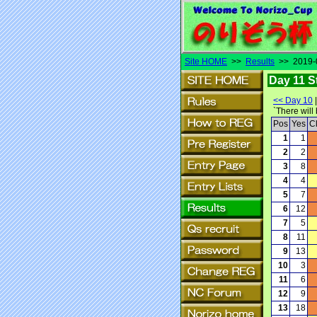
Site HOME
>>
Results
>> 2019-0
Day 11 S
<< Day 10
`There will
Pos
Yes
C
1
1
2
2
3
8
4
4
5
7
6
12
7
5
8
11
9
13
10
3
11
6
12
9
13
18