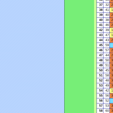
37
32
2
38
41
1
39
40
2
40
38
2
41
46
2
42
39
1
43
47
1
44
43
2
45
59
46
57
2
47
44
2
48
50
3
49
51
3
50
45
3
51
58
3
52
48
3
53
49
3
54
42
1
55
56
3
56
52
57
53
3
58
60
3