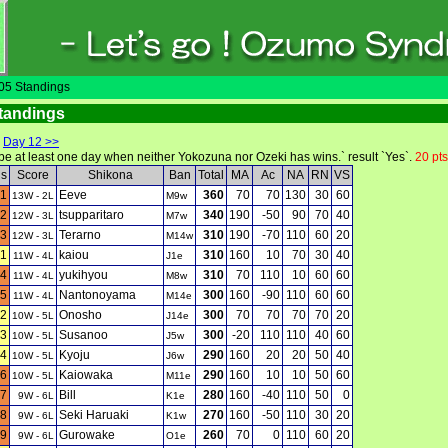
5 Standings
tandings
|
Day 12 >>
 be at least one day when neither Yokozuna nor Ozeki has wins.` result `Yes`.
20 pts
ls
Score
Shikona
Ban
Total
MA
Ac
NA
RN
VS
1
Eeve
360
70
70
130
30
60
13W - 2L
M9w
2
tsupparitaro
340
190
-50
90
70
40
12W - 3L
M7w
3
Terarno
310
190
-70
110
60
20
12W - 3L
M14w
1
kaiou
310
160
10
70
30
40
11W - 4L
J1e
4
yukihyou
310
70
110
10
60
60
11W - 4L
M8w
5
Nantonoyama
300
160
-90
110
60
60
11W - 4L
M14e
2
Onosho
300
70
70
70
70
20
10W - 5L
J14e
3
Susanoo
300
-20
110
110
40
60
10W - 5L
J5w
4
Kyoju
290
160
20
20
50
40
10W - 5L
J6w
6
Kaiowaka
290
160
10
10
50
60
10W - 5L
M11e
7
Bill
280
160
-40
110
50
0
9W - 6L
K1e
8
Seki Haruaki
270
160
-50
110
30
20
9W - 6L
K1w
9
Gurowake
260
70
0
110
60
20
9W - 6L
O1e