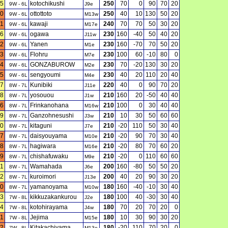
5
kotochikushi
250
70
0
90
70
20
9W - 6L
J9e
0
ottottoto
250
40
10
130
50
20
9W - 6L
M13w
11
kawaji
240
70
70
50
30
20
9W - 6L
M17e
6
ogawa
230
160
-40
50
40
20
9W - 6L
J11w
2
Yanen
230
160
-70
70
50
20
9W - 6L
M1e
3
Flohru
230
100
60
-10
80
0
9W - 6L
M7e
4
GONZABUROW
230
70
-20
130
30
20
9W - 6L
M2e
5
sengyoumi
230
40
20
110
20
40
9W - 6L
M4e
7
Kunibiki
220
40
0
90
70
20
8W - 7L
J11e
8
yosouou
210
160
20
-50
40
40
8W - 7L
J1w
6
Frinkanohana
210
100
0
30
40
40
8W - 7L
M16w
9
Ganzohnesushi
210
10
30
50
60
60
8W - 7L
J3w
0
kitaguni
210
-20
110
50
30
40
8W - 7L
J7e
7
daisyouyama
210
-20
90
70
30
40
8W - 7L
M10e
8
hagiwara
210
-20
80
70
60
20
8W - 7L
M16e
9
chishafuwaku
210
-20
0
110
60
60
8W - 7L
M9e
11
Wamahada
200
160
-80
50
50
20
8W - 7L
J6e
2
kuroimori
200
40
20
90
30
20
8W - 7L
J13e
0
yamanoyama
180
160
-40
-10
30
40
8W - 7L
M10w
3
kikkuzakankurou
180
100
40
-30
30
40
7W - 8L
J2e
4
kotohirayama
180
70
20
70
20
0
7W - 8L
J4w
1
Jejima
180
10
30
90
30
20
7W - 8L
M15e
2
Kitakachiyama
180
-20
110
70
20
0
7W - 8L
M13e