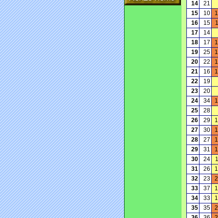
14
21
15
10
1
16
15
17
14
18
17
1
19
25
1
20
22
1
21
16
1
22
19
23
20
24
34
1
25
28
26
29
1
27
30
1
28
27
1
29
31
1
30
24
31
26
1
32
23
2
33
37
1
34
33
1
35
35
2
36
36
2