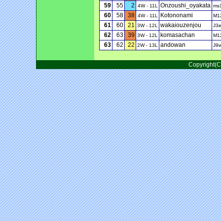
59
55
2
Onzoushi_oyakata
4W - 11L
ms
60
58
38
Kotononami
4W - 11L
M1
61
60
21
wakaiouzenjou
3W - 12L
J3
62
63
39
komasachan
3W - 12L
M1
63
62
22
andowan
2W - 13L
J9
Copyright(C)