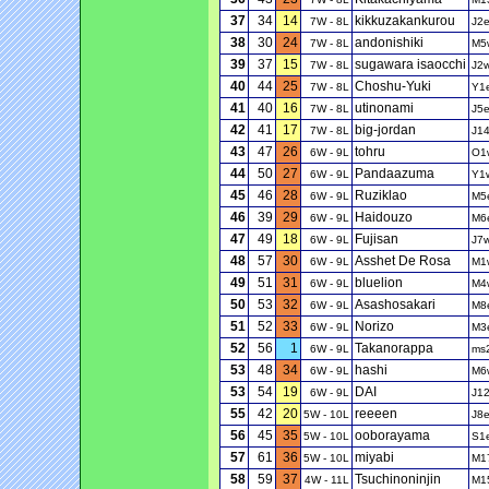
37
34
14
kikkuzakankurou
7W - 8L
J2
38
30
24
andonishiki
7W - 8L
M5
39
37
15
sugawara isaocchi
7W - 8L
J2
40
44
25
Choshu-Yuki
7W - 8L
Y1
41
40
16
utinonami
7W - 8L
J5
42
41
17
big-jordan
7W - 8L
J1
43
47
26
tohru
6W - 9L
O1
44
50
27
Pandaazuma
6W - 9L
Y1
45
46
28
Ruziklao
6W - 9L
M5
46
39
29
Haidouzo
6W - 9L
M6
47
49
18
Fujisan
6W - 9L
J7
48
57
30
Asshet De Rosa
6W - 9L
M1
49
51
31
bluelion
6W - 9L
M4
50
53
32
Asashosakari
6W - 9L
M8
51
52
33
Norizo
6W - 9L
M3
52
56
1
Takanorappa
6W - 9L
ms
53
48
34
hashi
6W - 9L
M6
53
54
19
DAI
6W - 9L
J1
55
42
20
reeeen
5W - 10L
J8
56
45
35
ooborayama
5W - 10L
S1
57
61
36
miyabi
5W - 10L
M1
58
59
37
Tsuchinoninjin
4W - 11L
M1