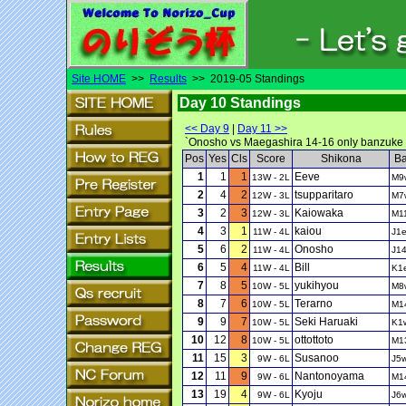
Site HOME
>>
Results
>> 2019-05 Standings
Day 10 Standings
<< Day 9
|
Day 11 >>
`Onosho vs Maegashira 14-16 only banzuke w
Pos
Yes
Cls
Score
Shikona
B
1
1
1
Eeve
13W - 2L
M9
2
4
2
tsupparitaro
12W - 3L
M7
3
2
3
Kaiowaka
12W - 3L
M1
4
3
1
kaiou
11W - 4L
J1
5
6
2
Onosho
11W - 4L
J1
6
5
4
Bill
11W - 4L
K1
7
8
5
yukihyou
10W - 5L
M8
8
7
6
Terarno
10W - 5L
M1
9
9
7
Seki Haruaki
10W - 5L
K1
10
12
8
ottottoto
10W - 5L
M1
11
15
3
Susanoo
9W - 6L
J5
12
11
9
Nantonoyama
9W - 6L
M1
13
19
4
Kyoju
9W - 6L
J6