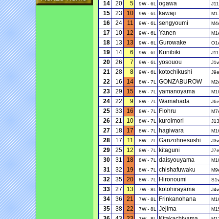
14
20
5
ogawa
9W - 6L
J1
15
23
10
kawaji
9W - 6L
M1
16
24
11
sengyoumi
9W - 6L
M4
17
10
12
Yanen
9W - 6L
M1
18
13
13
Gurowake
9W - 6L
O1
19
14
6
Kunibiki
9W - 6L
J1
20
26
7
yosouou
9W - 6L
J1
21
28
8
kotochikushi
9W - 6L
J9
22
16
14
GONZABUROW
8W - 7L
M2
23
29
15
yamanoyama
8W - 7L
M1
24
22
9
Wamahada
8W - 7L
J6
25
33
16
Flohru
8W - 7L
M7
26
21
10
kuroimori
8W - 7L
J1
27
18
17
hagiwara
8W - 7L
M1
28
17
11
Ganzohnesushi
8W - 7L
J3
29
25
12
kitaguni
8W - 7L
J7
30
31
18
daisyouyama
8W - 7L
M1
31
32
19
chishafuwaku
8W - 7L
M9
32
35
20
Hironoumi
8W - 7L
S1
33
27
13
kotohirayama
7W - 8L
J4
34
36
21
Frinkanohana
7W - 8L
M1
35
38
22
Jejima
7W - 8L
M1
36
43
23
Kitakachiyama
7W - 8L
M1