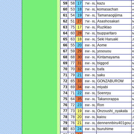
59
58
17
kazu
7W - 8L
60
53
18
komasachan
7W - 8L
61
54
19
Tamanaogijima
7W - 8L
62
51
27
Asashosakari
7W - 8L
63
75
17
Ruziklao
7W - 8L
J
64
60
28
tsupparitaro
7W - 8L
65
63
18
Seki Haruaki
6W - 9L
J
66
55
20
Aome
6W - 9L
67
59
29
yosouou
6W - 9L
68
68
30
Kintamayama
6W - 9L
69
77
31
biggod
6W - 9L
70
70
32
bafa
6W - 9L
71
79
21
saku
6W - 9L
72
65
33
GONZABUROW
6W - 9L
73
69
34
miyabi
6W - 9L
74
71
22
Soenryu
6W - 9L
75
64
35
Takanorappa
6W - 9L
76
72
23
Ron
6W - 9L
77
73
19
Onzoushi_oyakata
6W - 9L
J
78
78
20
kaiou
6W - 9L
J
79
76
21
dennennbiru401gou
6W - 9L
J
80
83
24
tsuruhime
6W - 9L