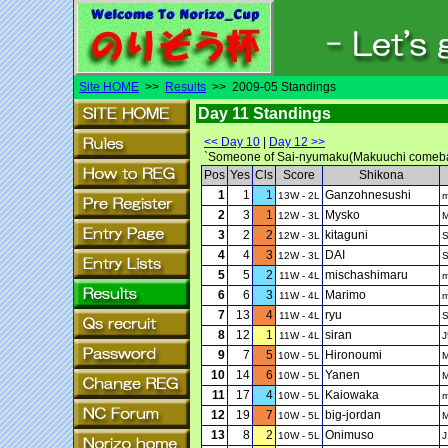
Site HOME
>>
Results
>> 2009-05 Standings
Day 11 Standings
<< Day 10
|
Day 12 >>
`Someone of Sai-nyumaku(Makuuchi comeback) 
Pos
Yes
Cls
Score
Shikona
1
1
1
Ganzohnesushi
13W - 2L
2
3
1
Mysko
12W - 3L
3
2
2
kitaguni
12W - 3L
4
4
3
DAI
12W - 3L
5
5
2
mischashimaru
11W - 4L
6
6
3
Marimo
11W - 4L
7
13
4
ryu
11W - 4L
8
12
1
siran
11W - 4L
J
9
7
5
Hironoumi
10W - 5L
10
14
6
Yanen
10W - 5L
11
17
4
Kaiowaka
10W - 5L
12
19
7
big-jordan
10W - 5L
13
8
2
Onimuso
10W - 5L
J