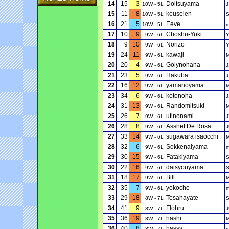
14
15
3
Doitsuyama
10W - 5L
J
15
11
8
kouseien
10W - 5L
16
21
5
Eeve
10W - 5L
17
10
9
Choshu-Yuki
9W - 6L
18
9
10
Norizo
9W - 6L
19
24
11
kawaji
9W - 6L
20
20
4
Golynohana
9W - 6L
J
21
23
5
Hakuba
9W - 6L
J
22
16
12
yamanoyama
9W - 6L
23
34
6
kotonoha
9W - 6L
J
24
31
13
Randomitsuki
9W - 6L
25
26
7
utinonami
9W - 6L
J
26
28
8
Asshet De Rosa
9W - 6L
J
27
33
14
sugawara isaocchi
9W - 6L
28
32
6
Sokkenaiyama
9W - 6L
29
30
15
Fatakiyama
9W - 6L
30
22
16
daisyouyama
9W - 6L
31
18
17
Bill
9W - 6L
32
35
7
yokocho
9W - 6L
33
29
18
Tosahayate
8W - 7L
34
41
9
Flohru
8W - 7L
J
35
36
19
hashi
8W - 7L
36
40
8
hassy
8W - 7L