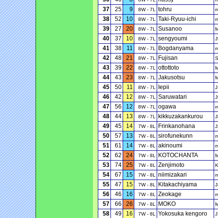
37
25
9
tohru
8W - 7L
38
52
10
Taki-Ryuu-ichi
8W - 7L
39
27
20
Susanoo
8W - 7L
40
37
10
sengyoumi
8W - 7L
J
41
38
11
Bogdanyama
8W - 7L
42
48
21
Fujisan
8W - 7L
43
39
22
ottottoto
8W - 7L
44
43
23
Jakusotsu
8W - 7L
45
50
11
Iepii
8W - 7L
J
46
42
12
Saruwatari
8W - 7L
J
47
56
12
ogawa
8W - 7L
48
44
13
kikkuzakankurou
8W - 7L
J
49
45
14
Frinkanohana
7W - 8L
J
50
57
13
sirofunekunn
7W - 8L
51
61
14
akinoumi
7W - 8L
52
62
24
KOTOCHANTA
7W - 8L
53
74
25
Zenjimoto
7W - 8L
54
67
15
niimizakari
7W - 8L
55
47
15
Kitakachiyama
7W - 8L
J
56
46
16
Zeokage
7W - 8L
57
66
26
MOKO
7W - 8L
58
49
16
Yokosuka kengoro
7W - 8L
J