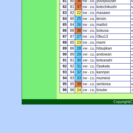
81
80
36
yuusyuuzan
5W - 10L
82
81
37
kotochikushi
5W - 10L
83
82
22
masawo
5W - 10L
J
84
90
25
tensin
5W - 10L
85
84
26
maillot
5W - 10L
86
88
38
bokusa-
5W - 10L
87
87
27
Otsu13
5W - 10L
88
85
23
mami
5W - 10L
J
89
86
28
hitsujikan
4W - 11L
90
89
29
andowan
4W - 11L
91
91
30
kotoasahi
4W - 11L
92
92
31
Oyakata
4W - 11L
93
94
32
kannpei
3W - 12L
94
93
33
mumeisi
3W - 12L
95
95
39
sentorea
3W - 12L
96
96
24
bisuke
2W - 13L
J
Copyright(C)