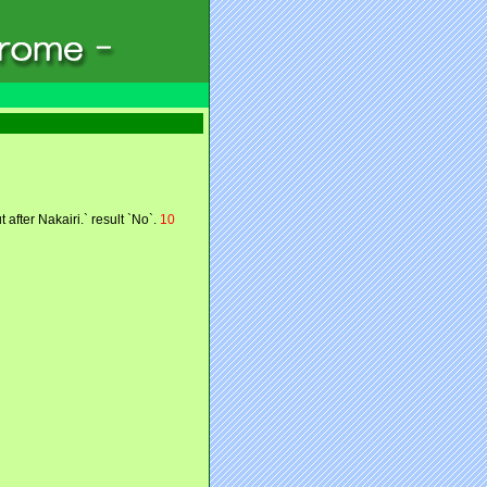
 after Nakairi.` result `No`.
10