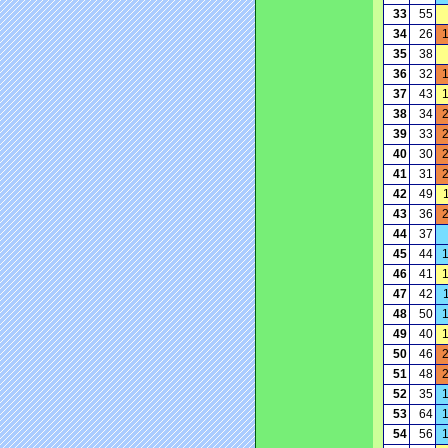
33
55
34
26
35
38
36
32
37
43
38
34
39
33
40
30
41
31
42
49
43
36
44
37
45
44
46
41
47
42
48
50
49
40
50
46
51
48
52
35
53
64
54
56