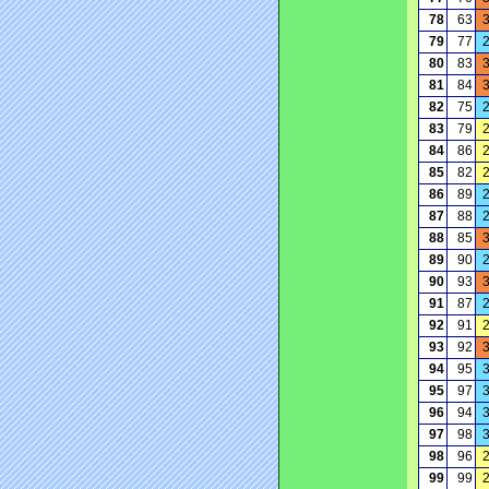
78
63
79
77
80
83
81
84
82
75
83
79
84
86
85
82
86
89
87
88
88
85
89
90
90
93
91
87
92
91
93
92
94
95
95
97
96
94
97
98
98
96
99
99