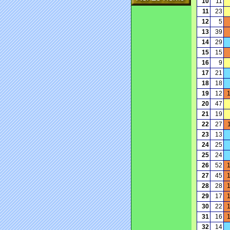
10
11
11
23
12
5
13
39
14
29
15
15
16
9
17
21
18
18
19
12
20
47
21
19
22
27
23
13
24
25
25
24
26
52
27
45
28
28
29
17
30
22
31
16
32
14