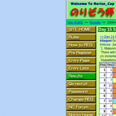
Site HOME
>>
Results
>> 2009-0
Day 15 S
<< Day 14
kitaguni
Gr
bokusa-
Ju
`1. Makuno
`There will 
pts
increme
`Asasekiry
Pos
Yes
C
1
1
2
2
3
7
4
10
5
8
6
3
7
20
8
6
9
4