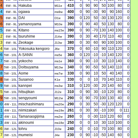
34
Hakuba
410
0
90
90
50
100
80
0
6W - 9L
M11e
24
ogawa
400
0
90
-30
90
90
160
0
6W - 9L
ms9w
35
DAI
390
0
120
50
-30
130
120
0
6W - 9L
O1e
36
yamanoyama
390
0
90
40
50
130
80
0
6W - 9L
M10e
25
Kitano
390
0
90
-70
130
140
100
0
6W - 9L
ms15e
22
tsuruhime
390
0
30
40
170
110
40
0
6W - 9L
J14w
23
Zeokage
380
0
30
60
90
100
100
0
6W - 9L
J13w
24
Yokosuka kengoro
370
0
60
-10
90
110
120
0
5W - 10L
J6e
26
A-SANN
360
0
120
-10
-10
140
120
0
5W - 10L
ms5e
27
yokocho
360
0
90
-10
30
110
140
0
5W - 10L
ms1e
37
Doitsuyama
340
0
90
-50
50
140
110
0
5W - 10L
M13w
28
Aome
330
0
90
10
50
40
140
0
5W - 10L
ms7w
38
Susanoo
330
0
0
10
70
140
110
0
5W - 10L
K1e
29
kannpei
310
0
120
-30
20
140
60
0
5W - 10L
ms3w
25
hitsujikan
310
0
90
30
-10
120
80
0
5W - 10L
J12e
39
sengyoumi
290
0
90
-70
100
130
40
0
5W - 10L
M12w
30
mischashimaru
290
0
30
50
-30
120
120
0
4W - 11L
ms20e
31
niimizakari
261
0
30
30
-10
100
0
111
4W - 11L
ms19e
32
Tamanaogijima
260
0
0
-30
110
120
60
0
4W - 11L
ms2w
33
akinoumi
250
0
0
10
30
110
100
0
4W - 11L
ms18e
26
tohru
240
0
0
-10
70
100
80
0
3W - 12L
J10e
27
mumeisi
230
0
90
-10
-50
140
60
0
3W - 12L
J4e