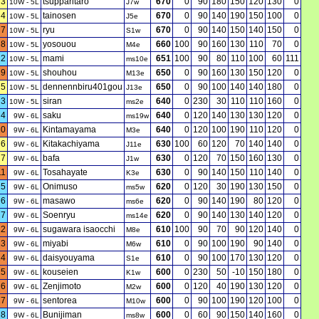
3
tsupparitaro
670
0
90
180
150
120
130
0
10W - 5L
J7w
4
tainosen
670
0
90
140
190
150
100
0
10W - 5L
J5e
7
ryu
670
0
90
140
150
140
150
0
10W - 5L
S1w
8
yosouou
660
100
90
160
130
110
70
0
10W - 5L
M4e
2
mami
651
100
90
80
110
100
60
111
10W - 5L
ms10e
9
shouhou
650
0
90
160
130
150
120
0
10W - 5L
M13e
5
dennennbiru401gou
650
0
90
100
140
140
180
0
10W - 5L
J13e
3
siran
640
0
230
30
110
110
160
0
10W - 5L
ms2e
4
saku
640
0
120
140
130
130
120
0
9W - 6L
ms19w
10
Kintamayama
640
0
120
100
190
110
120
0
9W - 6L
M3e
6
Kitakachiyama
630
100
60
120
70
140
140
0
9W - 6L
J11e
7
bafa
630
0
120
70
150
160
130
0
9W - 6L
J1w
11
Tosahayate
630
0
90
140
150
110
140
0
9W - 6L
K3e
5
Onimuso
620
0
120
30
190
130
150
0
9W - 6L
ms5w
6
masawo
620
0
90
140
190
80
120
0
9W - 6L
ms6e
7
Soenryu
620
0
90
140
130
140
120
0
9W - 6L
ms14e
12
sugawara isaocchi
610
100
90
70
90
120
140
0
9W - 6L
M8e
13
miyabi
610
0
90
100
190
90
140
0
9W - 6L
M6w
14
daisyouyama
610
0
90
100
170
130
120
0
9W - 6L
S1e
15
kouseien
600
0
230
50
-10
150
180
0
9W - 6L
K1w
16
Zenjimoto
600
0
120
40
190
130
120
0
9W - 6L
M2w
17
sentorea
600
0
90
100
190
120
100
0
9W - 6L
M10w
8
Bunijiman
600
0
60
90
150
140
160
0
9W - 6L
ms8w