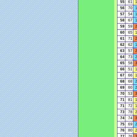
55
61
56
70
57
54
58
67
59
59
60
65
61
71
62
62
63
57
64
73
65
58
66
51
67
66
68
68
69
60
70
53
71
81
71
72
73
78
74
74
75
69
76
80
77
76