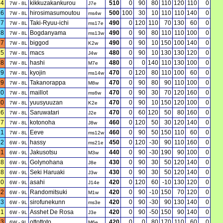
14
kikkuzakankurou
510
0
90
80
110
120
110
0
7W - 8L
J7e
16
hirosimasumoutou
500
100
30
10
110
110
140
0
7W - 8L
ms4w
17
Taki-Ryuu-ichi
490
0
120
110
70
130
60
0
7W - 8L
ms17e
18
Bogdanyama
490
0
90
80
110
110
100
0
7W - 8L
ms13w
27
biggod
490
0
90
10
150
100
140
0
7W - 8L
K2w
15
macs
480
0
90
10
130
130
120
0
7W - 8L
J4w
28
hashi
480
0
0
140
110
130
100
0
7W - 8L
M7e
19
kyojin
470
0
120
80
110
100
60
0
7W - 8L
ms14w
29
Takanorappa
470
0
90
80
90
110
100
0
7W - 8L
M8w
20
maillot
470
0
90
30
70
120
160
0
7W - 8L
ms6w
30
yuusyuuzan
470
0
90
10
150
120
100
0
7W - 8L
K2e
16
Saruwatari
470
0
60
120
50
80
160
0
7W - 8L
J2e
17
kotonoha
460
0
120
50
30
120
140
0
7W - 8L
J8w
21
Eeve
460
0
90
50
150
110
60
0
7W - 8L
ms12w
22
hassy
450
0
120
-30
90
110
160
0
6W - 9L
ms21e
31
Jakusotsu
440
0
90
-30
190
90
100
0
6W - 9L
M3w
18
Golynohana
430
0
90
30
50
120
140
0
6W - 9L
J8e
18
Seki Haruaki
430
0
90
30
50
120
140
0
6W - 9L
J3w
20
asahi
420
0
120
60
-10
130
120
0
6W - 9L
J14e
32
Randomitsuki
420
0
90
-10
150
70
120
0
6W - 9L
M1w
23
sirofunekunn
420
0
90
-30
90
130
140
0
6W - 9L
ms3e
21
Asshet De Rosa
420
0
90
-50
150
90
140
0
6W - 9L
J3e
33
ottottoto
420
0
0
80
170
110
60
0
6W - 9L
M6e