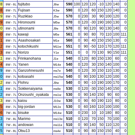
8
fujitubo
590
100
120
120
-10
120
140
0
9W - 6L
J6w
18
Fujisan
590
0
120
60
150
120
140
0
8W - 7L
K3w
9
Ruziklao
570
0
230
30
90
100
120
0
8W - 7L
J5w
19
Hironoumi
570
0
120
-30
190
160
130
0
8W - 7L
M5w
10
utinonami
570
0
90
120
90
130
140
0
8W - 7L
J9e
20
kawaji
561
0
90
80
70
110
100
111
8W - 7L
M5e
21
Asashosakari
560
0
90
40
150
150
130
0
8W - 7L
M1e
22
kotochikushi
551
0
90
-50
110
170
120
111
8W - 7L
M11w
23
Norizo
551
0
0
70
130
90
150
111
8W - 7L
Y1e
11
Frinkanohana
540
0
120
80
150
130
60
0
8W - 7L
J1e
24
Yanen
540
0
120
30
150
140
100
0
8W - 7L
M14e
9
Ganzohnesushi
540
0
120
30
150
110
130
0
8W - 7L
ms7e
10
kotoasahi
540
0
90
100
130
120
100
0
8W - 7L
ms15w
12
Flohru
540
0
90
-10
190
100
170
0
8W - 7L
J9w
11
Sokkenaiyama
530
0
120
-30
150
140
150
0
8W - 7L
ms9e
12
Onzoushi_oyakata
530
0
90
140
150
90
60
0
8W - 7L
ms1w
13
kaiou
530
0
90
60
190
110
80
0
8W - 7L
J10w
25
big-jordan
530
0
60
160
110
100
100
0
8W - 7L
M12e
26
bisuke
510
0
230
10
10
180
80
0
7W - 8L
M14w
13
Marimo
510
0
120
70
150
70
100
0
7W - 8L
ms13e
14
andowan
510
0
90
140
50
110
120
0
7W - 8L
ms11e
15
Otsu13
510
0
90
80
150
150
40
0
7W - 8L
ms4e