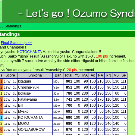
3 Standings
tandings
|
Final Standings >>
and Champion !
ryo yusho.
KOTOCHANTA
Makushita yusho. Congratulations !!
uchi Saiko Yusho` result `Asashoryu or Hakuho with 15-0`.
100 pts
increment.
be a day with 7 successive wins by the side either Higashi or Nishi from the first bout
nt.
u vs Yamamotoyama` result `Asasekiryu`.
20 pts
increment.
ls
Score
Shikona
Ban
Total
YS
MA
Ac
NA
RN
VS
SP
1
kitaguni
901
100
90
160
210
100
130
111
14W - 1L
M9e
2
Choshu-Yuki
851
100
90
160
150
90
150
111
13W - 2L
Y1w
1
bokusa-
780
100
230
50
190
150
60
0
12W - 3L
J2w
3
Fatakiyama
741
100
120
-50
170
110
180
111
12W - 3L
S2w
4
Bill
700
0
90
160
170
160
120
0
11W - 4L
M7w
5
Mysko
691
0
120
140
50
140
130
111
11W - 4L
M9w
1
KOTOCHANTA
690
100
90
50
190
160
100
0
11W - 4L
ms16w
2
MOKO
680
0
90
120
190
140
140
0
11W - 4L
J11w
6
GONZABUROW
670
0
120
40
150
150
210
0
10W - 5L
M2e