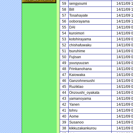
59
sengyoumi
14/11/09 
58
Bill
14/11/09 
57
Tosahayate
14/11/09 
56
ooborayama
14/11/09 
55
DAI
14/11/09 
54
kuroimori
14/11/09 
53
kotohirayama
14/11/09 
52
chishafuwaku
14/11/09 
51
tsuruhime
14/11/09 
50
Fujisan
14/11/09 
49
yuusyuuzan
14/11/09 
48
Frinkanohana
14/11/09 
47
Kaiowaka
14/11/09 
46
Ganzohnesushi
14/11/09 
45
Ruziklao
14/11/09 
44
Onzoushi_oyakata
14/11/09 
43
yamanoyama
14/11/09 
42
Yanen
14/11/09 
41
tohru
14/11/09 
40
Aome
14/11/09 
39
Susanoo
14/11/09 
38
kikkuzakankurou
14/11/09 