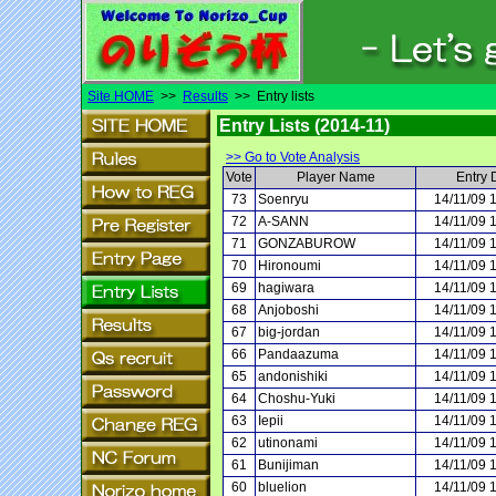
Site HOME
>>
Results
>> Entry lists
Entry Lists (2014-11)
>> Go to Vote Analysis
Vote
Player Name
Entry 
73
Soenryu
14/11/09 
72
A-SANN
14/11/09 
71
GONZABUROW
14/11/09 
70
Hironoumi
14/11/09 
69
hagiwara
14/11/09 
68
Anjoboshi
14/11/09 
67
big-jordan
14/11/09 
66
Pandaazuma
14/11/09 
65
andonishiki
14/11/09 
64
Choshu-Yuki
14/11/09 
63
Iepii
14/11/09 
62
utinonami
14/11/09 
61
Bunijiman
14/11/09 
60
bluelion
14/11/09 