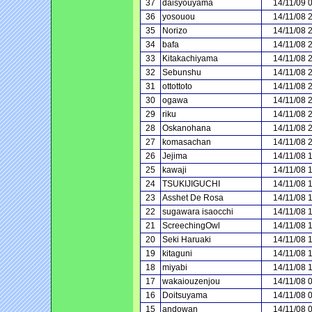
37
daisyouyama
14/11/09 
36
yosouou
14/11/08 
35
Norizo
14/11/08 
34
bafa
14/11/08 
33
Kitakachiyama
14/11/08 
32
Sebunshu
14/11/08 
31
ottottoto
14/11/08 
30
ogawa
14/11/08 
29
riku
14/11/08 
28
Oskanohana
14/11/08 
27
komasachan
14/11/08 
26
Jejima
14/11/08 
25
kawaji
14/11/08 
24
TSUKIJIGUCHI
14/11/08 
23
Asshet De Rosa
14/11/08 
22
sugawara isaocchi
14/11/08 
21
ScreechingOwl
14/11/08 
20
Seki Haruaki
14/11/08 
19
kitaguni
14/11/08 
18
miyabi
14/11/08 
17
wakaiouzenjou
14/11/08 
16
Doitsuyama
14/11/08 
15
andowan
14/11/08 