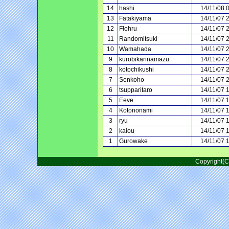
14
hashi
14/11/08 
13
Fatakiyama
14/11/07 
12
Flohru
14/11/07 
11
Randomitsuki
14/11/07 
10
Wamahada
14/11/07 
9
kurobikarinamazu
14/11/07 
8
kotochikushi
14/11/07 
7
Senkoho
14/11/07 
6
tsupparitaro
14/11/07 
5
Eeve
14/11/07 
4
Kotononami
14/11/07 
3
ryu
14/11/07 
2
kaiou
14/11/07 
1
Gurowake
14/11/07 
Copyright(C)