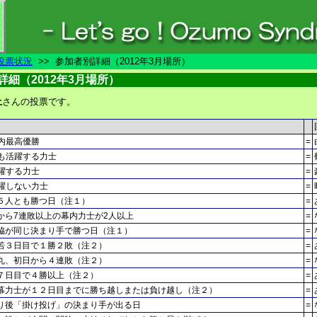
投票状況
>> 参加者別詳細（2012年3月場所）
詳細（2012年3月場所）
土
さんの投票です。
幕内最高優勝
=
 最も活躍する力士
=
活躍する力士
=
 活躍しない力士
=
５人とも勝つ日（注１）
=
から7連敗以上の幕内力士が2人以上
=
脇が同じ決まり手で勝つ日（注１）
=
若３日目で１勝２敗（注２）
=
丸、初日から４連敗（注２）
=
７日目で４勝以上（注２）
=
幕力士が１２日目までに勝ち越しまたは負け越し（注２）
=
り後「掛け投げ」の決まり手が出る日
=