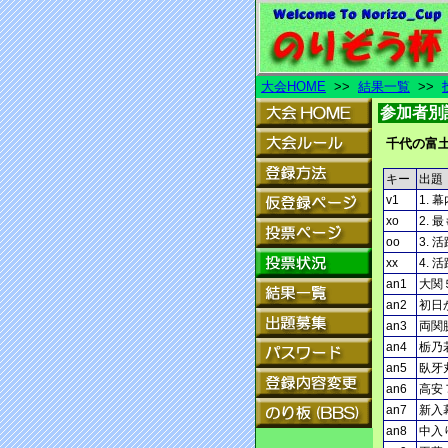
大会HOME
>>
結果一覧
>>
参加者別
千代の富
キー
出題
v1
1. 
xo
2.
oo
3. 
xx
4.
an1
大関
an2
初日
an3
両関
an4
栃乃
an5
臥牙
an6
高安
an7
新入
an8
中入