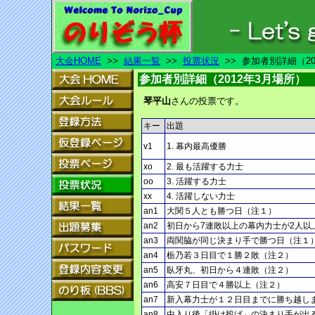
大会HOME
>>
結果一覧
>>
投票状況
>> 参加者別詳細（20
参加者別詳細（2012年3月場所）
琴平山
さんの投票です。
キー
出題
v1
1. 幕内最高優勝
xo
2. 最も活躍する力士
oo
3. 活躍する力士
xx
4. 活躍しない力士
an1
大関５人とも勝つ日（注１）
an2
初日から7連敗以上の幕内力士が2人以
an3
両関脇が同じ決まり手で勝つ日（注１
an4
栃乃若３日目で１勝２敗（注２）
an5
臥牙丸、初日から４連敗（注２）
an6
高安７日目で４勝以上（注２）
an7
新入幕力士が１２日目までに勝ち越し
an8
中入り後「掛け投げ」の決まり手が出