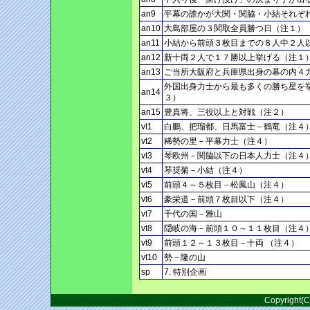
an9
平幕の誰かが大関・関脇・小結それぞ
an10
大島部屋の３関取全員勝つ日（注１）
an11
小結から前頭３枚目までの８人中２人
an12
新十両２人で１７勝以上挙げる（注１
an13
ご当所大阪府と兵庫県出身の幕の内４
外国出身力士から最も多くの勝ち星を
an14
３）
an15
豊真将、三役以上と対戦（注２）
vt1
白鵬、把瑠都、日馬富士－鶴竜（注４
vt2
稀勢の里－平幕力士（注４）
vt3
琴欧州－関脇以下の日本人力士（注４
vt4
琴奨菊－小結（注４）
vt5
前頭４～５枚目－松鳳山（注４）
vt6
豪栄道－前頭７枚目以下（注４）
vt7
千代の国－雅山
vt8
隠岐の海－前頭１０～１１枚目（注４
vt9
前頭１２～１３枚目－十両 （注４）
vt10
勢－隆の山
sp
7. 特別企画
Copyright(C)