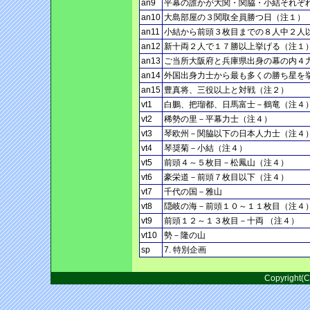
an9
平幕の誰かが大関・関脇・小結それぞ
an10
大島部屋の３関取全員勝つ日（注１）
an11
小結から前頭３枚目までの８人中２人
an12
新十両２人で１７勝以上挙げる（注１
an13
ご当所大阪府と兵庫県出身の幕の内４
an14
外国出身力士から最も多くの勝ち星を
an15
豊真将、三役以上と対戦（注２）
vt1
白鵬、把瑠都、日馬富士－鶴竜（注４
vt2
稀勢の里－平幕力士（注４）
vt3
琴欧州－関脇以下の日本人力士（注４
vt4
琴奨菊－小結（注４）
vt5
前頭４～５枚目－松鳳山（注４）
vt6
豪栄道－前頭７枚目以下（注４）
vt7
千代の国－雅山
vt8
隠岐の海－前頭１０～１１枚目（注４
vt9
前頭１２～１３枚目－十両 （注４）
vt10
勢－隆の山
sp
7. 特別企画
Copyright(C)