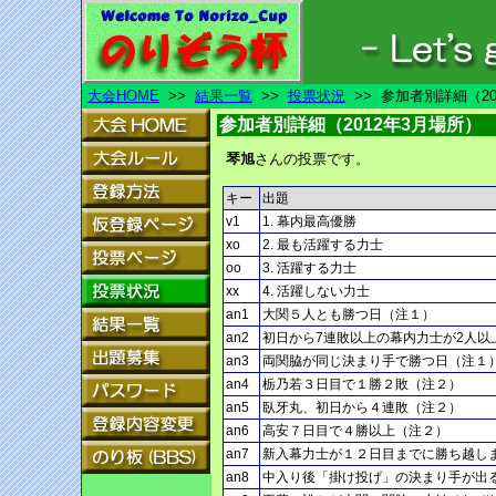
大会HOME
>>
結果一覧
>>
投票状況
>> 参加者別詳細（20
参加者別詳細（2012年3月場所）
琴旭
さんの投票です。
キー
出題
v1
1. 幕内最高優勝
xo
2. 最も活躍する力士
oo
3. 活躍する力士
xx
4. 活躍しない力士
an1
大関５人とも勝つ日（注１）
an2
初日から7連敗以上の幕内力士が2人以
an3
両関脇が同じ決まり手で勝つ日（注１
an4
栃乃若３日目で１勝２敗（注２）
an5
臥牙丸、初日から４連敗（注２）
an6
高安７日目で４勝以上（注２）
an7
新入幕力士が１２日目までに勝ち越し
an8
中入り後「掛け投げ」の決まり手が出