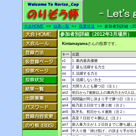
大会HOME
>>
結果一覧
>>
投票状況
>> 参加者別詳細（20
参加者別詳細（2012年3月場所）
Kintamayama
さんの投票です。
キー
出題
v1
1. 幕内最高優勝
xo
2. 最も活躍する力士
oo
3. 活躍する力士
xx
4. 活躍しない力士
an1
大関５人とも勝つ日（注１）
an2
初日から7連敗以上の幕内力士が2人以
an3
両関脇が同じ決まり手で勝つ日（注１
an4
栃乃若３日目で１勝２敗（注２）
an5
臥牙丸、初日から４連敗（注２）
an6
高安７日目で４勝以上（注２）
an7
新入幕力士が１２日目までに勝ち越し
an8
中入り後「掛け投げ」の決まり手が出