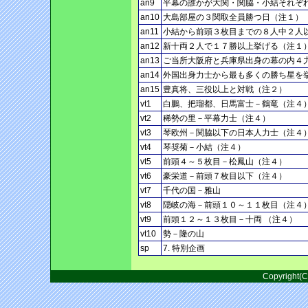
an9
平幕の誰かが大関・関脇・小結それぞ
an10
大島部屋の３関取全員勝つ日（注１）
an11
小結から前頭３枚目までの８人中２人
an12
新十両２人で１７勝以上挙げる（注１
an13
ご当所大阪府と兵庫県出身の幕の内４
an14
外国出身力士から最も多くの勝ち星を
an15
豊真将、三役以上と対戦（注２）
vt1
白鵬、把瑠都、日馬富士－鶴竜（注４
vt2
稀勢の里－平幕力士（注４）
vt3
琴欧州－関脇以下の日本人力士（注４
vt4
琴奨菊－小結（注４）
vt5
前頭４～５枚目－松鳳山（注４）
vt6
豪栄道－前頭７枚目以下（注４）
vt7
千代の国－雅山
vt8
隠岐の海－前頭１０～１１枚目（注４
vt9
前頭１２～１３枚目－十両 （注４）
vt10
勢－隆の山
sp
7. 特別企画
Copyright(C)